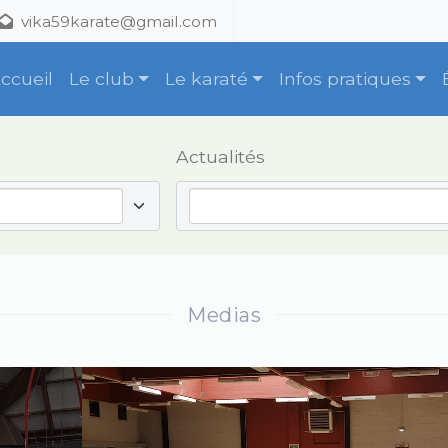
vika59karate@gmail.com
ccueil
Le club
Le karaté
Infos pratiques
Actualités
Medias