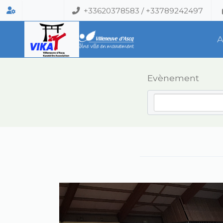
+33620378583 / +33789242497
A
Evènement