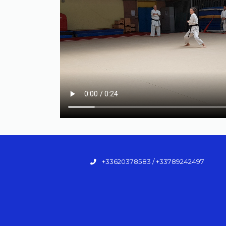
+33620378583 / +33789242497